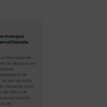
La marque
ternationale
ue internationale
met de déposer une
demande
istrement et de
 au sein de cette
 unique les pays
 de l’Union de
 savoir, les pays
res de