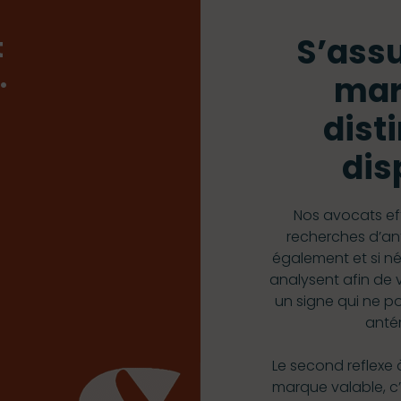
S’assu
t
…
mar
dist
dis
Nos avocats ef
recherches d’ant
également et si néc
analysent afin de
un signe qui ne po
antér
Le second reflexe 
marque valable, c’