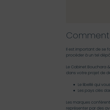
Commen
Il est important de se 
procéder à un tel dépô
Le Cabinet Bouchara &
dans votre projet de d
Le libellé qui vo
Les pays clés da
Les marques confèrent un
représenter par des avo