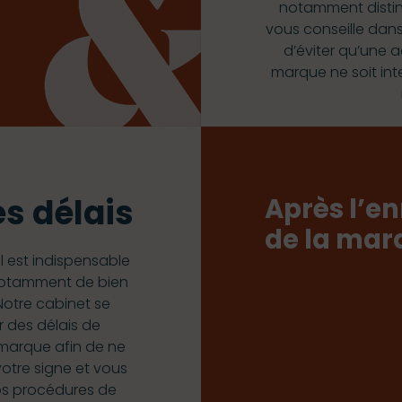
notamment distinct
vous conseille dans
d’éviter qu’une a
marque ne soit int
es délais
Après l’e
de la mar
l est indispensable
t notamment de bien
Notre cabinet se
r des délais de
marque afin de ne
votre signe et vous
s procédures de