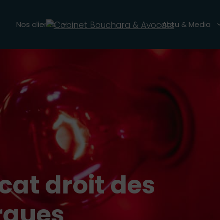
Nos clients
Actu & Media
cat droit des
ques