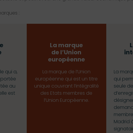
 marques :
e
La marque
e
de l’Union
in
européenne
e qui a,
La marque de l’Union
La marq
e portée
européenne qui est un titre
qui per
itée au
unique couvrant l’intégralité
seule 
lle est
des Etats membres de
d’enreg
.
l’Union Européenne.
désigner
demande
membres
Madrid à
signatai