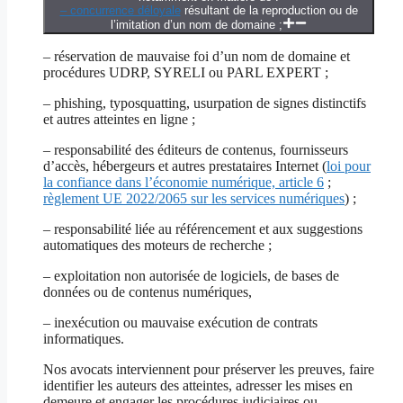
– concurrence déloyale
résultant de la reproduction ou de
l’imitation d’un nom de domaine ;
– réservation de mauvaise foi d’un nom de domaine et
procédures UDRP, SYRELI ou PARL EXPERT ;
– phishing, typosquatting, usurpation de signes distinctifs
et autres atteintes en ligne ;
– responsabilité des éditeurs de contenus, fournisseurs
d’accès, hébergeurs et autres prestataires Internet (
loi pour
la confiance dans l’économie numérique, article 6
;
règlement UE 2022/2065 sur les services numériques
) ;
– responsabilité liée au référencement et aux suggestions
automatiques des moteurs de recherche ;
– exploitation non autorisée de logiciels, de bases de
données ou de contenus numériques,
– inexécution ou mauvaise exécution de contrats
informatiques.
Nos avocats interviennent pour préserver les preuves, faire
identifier les auteurs des atteintes, adresser les mises en
demeure et engager les procédures judiciaires ou