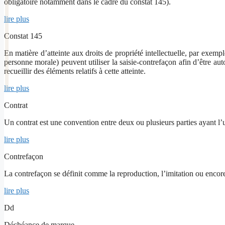
obligatoire notamment dans le cadre du constat 145).
lire plus
Constat 145
En matière d’atteinte aux droits de propriété intellectuelle, par exemp
personne morale) peuvent utiliser la saisie-contrefaçon afin d’être au
recueillir des éléments relatifs à cette atteinte.
lire plus
Contrat
Un contrat est une convention entre deux ou plusieurs parties ayant l’
lire plus
Contrefaçon
La contrefaçon se définit comme la reproduction, l’imitation ou encore l
lire plus
Dd
Déchéance de marque