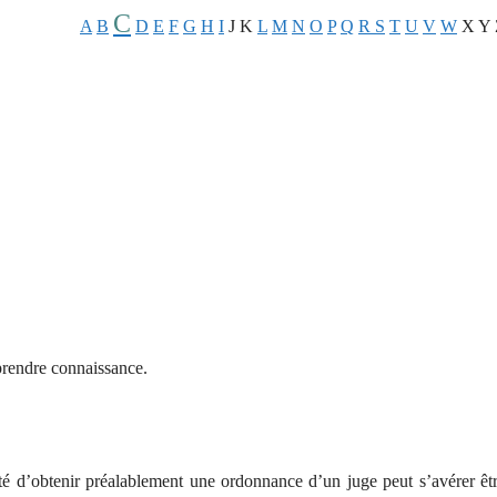
C
A
B
D
E
F
G
H
I
J
K
L
M
N
O
P
Q
R
S
T
U
V
W
X
Y
rendre connaissance.
sité d’obtenir préalablement une ordonnance d’un juge peut s’avérer êt