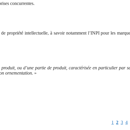
prises concurrentes.
de propriété intellectuelle, à savoir notamment l’INPI pour les marqu
produit, ou d’une partie de produit, caractérisée en particulier par s
 son ornementation.
»
1
2
3
4