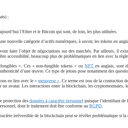
ts) ;
urd’hui l’Ether et le Bitcoin qui sont, de loin, les plus utilisées.
ne nouvelle catégorie d’actifs numériques, à savoir, les tokens en angla
nt faire l’objet de négociations sur des marchés. Par ailleurs, il exis
ibre accessibilité, beaucoup plus de problématiques en lien avec la règ
on fongibles ». Ces « non-fungible tokens » ou
NFT
en anglais, sont d
authenticité d’une œuvre. Ce type de jetons pose notamment des questions s
ons en lien avec le «
metaverse »
. Ce terme est issu de la contraction d
r un avatar. Les interactions entre la blockchain, les cryptomonnaies, 
e protection des
données à caractère personnel
puisque l’identifiant de
ersonnel, dont le traitement doit être conforme au
RGPD
.
ractère irréversible de la blockchain peut se révéler problématique si 