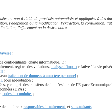
ctuées ou non à l’aide de procédés automatisés et appliquées à des do
ation, l’adaptation ou la modification, l’extraction, la consultation, l’
limitation, l’effacement ou la destruction
»
taverse
;
de confidentialité, charte informatique…) ;
aitement, registre des violations,
analyse d’impact
relative à la vie priv
te
;
uveau
traitement de données à caractère personnel
;
IL
pour approbation ;
nées, y compris des transferts de données hors de l’Espace Economique
e données (DPA) ;
et
codes de conduites
;
e de nombreux
responsables de traitements
et
sous-traitants
.