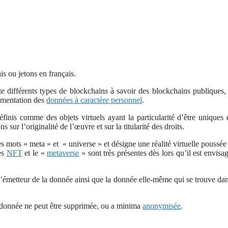
is ou jetons en français.
te différents types de blockchains à savoir des blockchains publiques,
lementation des
données à caractère personnel
.
éfinis comme des objets virtuels ayant la particularité d’être uniques 
ur l’originalité de l’œuvre et sur la titularité des droits.
es mots « meta » et « universe » et désigne une réalité virtuelle poussée
les
NFT
et le «
metaverse
» sont très présentes dès lors qu’il est envisa
 l’émetteur de la donnée ainsi que la donnée elle-même qui se trouve da
la donnée ne peut être supprimée, ou a minima
anonymisée
.