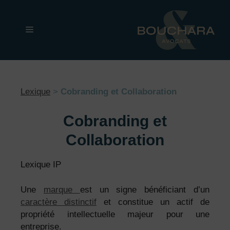
Aller
au
Menu
contenu
Lexique
>
Cobranding et Collaboration
Cobranding et
Collaboration
Lexique IP
Une
marque
est un signe bénéficiant d’un
caractère distinctif
et constitue un actif de
propriété intellectuelle majeur pour une
entreprise.