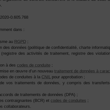
».
°2020-0.605.768
mment dans :
nisme au
RGPD
;
on des données (politique de confidentialité, charte informati
registre des activités de traitement, registre des violati
sion à des
codes de conduite
;
 la mise en œuvre d’un nouveau
traitement de données à carac
odes de conduites à la
CNIL
pour approbation ;
té de vos traitements de données, y compris des transfe
 accords de traitements de données (DPA) ;
ses contraignantes (BCR) et
codes de conduites
;
os collaborateurs.