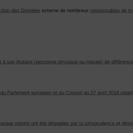
ection des Données
externe de nombreux
responsables de tr
t à son titulaire (personne physique ou morale) de différenc
 Parlement européen et du Conseil du 27 avril 2016 relatif
rque notoire ont été dégagées par la jurisprudence et dés