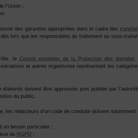
e l’Union ;
es.
ournir des garanties appropriées dans le cadre des
transfe
e dès lors que les responsables du traitement ou sous-traita
rôle, le
Comité européen de la Protection des données
e
associations et autres organismes représentant les catégori
 élaborés doivent être approuvés puis publiés par l’autorité
ition du public.
rôle, les rédacteurs d’un code de conduite doivent notamment
un besoin particulier ;
ctive du
RGPD
;