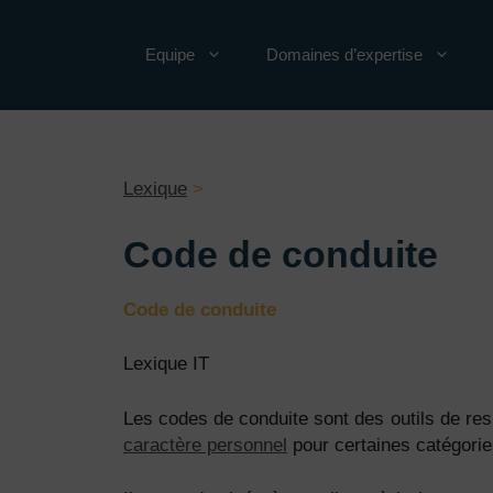
Aller
au
Equipe
Domaines d’expertise
contenu
Lexique
>
Code de conduite
Co
de de conduite
Lexique IT
Les codes de conduite sont des outils de res
caractère personnel
pour certaines catégorie