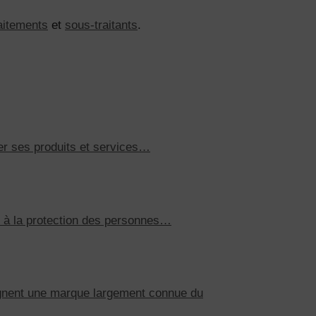
aitements
et
sous-traitants
.
ier ses produits et services…
 à la protection des personnes…
ignent une marque largement connue du