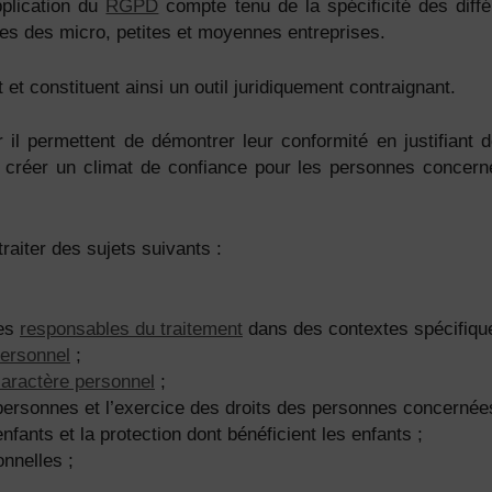
pplication du
RGPD
compte tenu de la spécificité des diff
es des micro, petites et moyennes entreprises.
et constituent ainsi un outil juridiquement contraignant.
 il permettent de démontrer leur conformité en justifiant d
 créer un climat de confiance pour les personnes concernée
aiter des sujets suivants :
les
responsables du traitement
dans des contextes spécifiqu
personnel
;
aractère personnel
;
rsonnes et l’exercice des droits des personnes concernée
ants et la protection dont bénéficient les enfants ;
nnelles ;