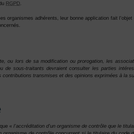
 du
RGPD
.
les organismes adhérents, leur bonne application fait l’objet 
oncernés.
te, ou lors de sa modification ou prorogation, les associ
u de sous-traitants devraient consulter les parties inté
es contributions transmises et des opinions exprimées à la s
e
e que «
l’accréditation d’un organisme de contrôle que le titu
n organisme de contrôle concurrent si le titulaire du code