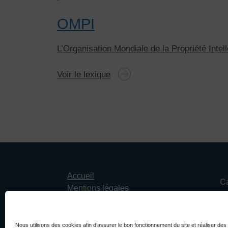
OMPI
L’Organisation Mondiale de la Propriété Intel
Voir le lexique
Accueil
C
Mentions légales
CGU
Sp
Données personnelles
Contact
Nous utilisons des cookies afin d’assurer le bon fonctionnement du site et réaliser des 