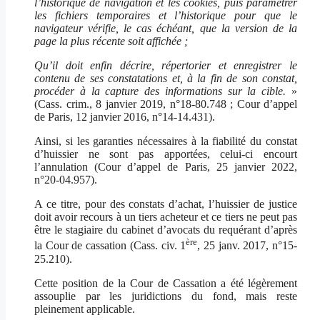
l’historique de navigation et les cookies, puis paramétrer
les fichiers temporaires et l’historique pour que le
navigateur vérifie, le cas échéant, que la version de la
page la plus récente soit affichée ;
Qu’il doit enfin décrire, répertorier et enregistrer le
contenu de ses constatations et, à la fin de son constat,
procéder à la capture des informations sur la cible.
»
(Cass. crim., 8 janvier 2019, n°18-80.748 ; Cour d’appel
de Paris, 12 janvier 2016, n°14-14.431).
Ainsi, si les garanties nécessaires à la fiabilité du constat
d’huissier ne sont pas apportées, celui-ci encourt
l’annulation (Cour d’appel de Paris, 25 janvier 2022,
n°20-04.957).
A ce titre, pour des constats d’achat, l’huissier de justice
doit avoir recours à un tiers acheteur et ce tiers ne peut pas
être le stagiaire du cabinet d’avocats du requérant d’après
ère
la Cour de cassation (Cass. civ. 1
, 25 janv. 2017, n°15-
25.210).
Cette position de la Cour de Cassation a été légèrement
assouplie par les juridictions du fond, mais reste
pleinement applicable.