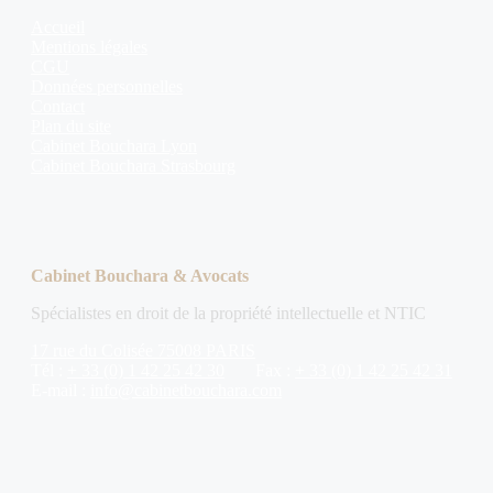
Accueil
Mentions légales
CGU
Données personnelles
Contact
Plan du site
Cabinet Bouchara Lyon
Cabinet Bouchara Strasbourg
Cabinet Bouchara & Avocats
Spécialistes en droit de la propriété intellectuelle et NTIC
17 rue du Colisée 75008 PARIS
Tél :
+ 33 (0) 1 42 25 42 30
Fax :
+ 33 (0) 1 42 25 42 31
E-mail :
info@cabinetbouchara.com