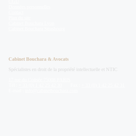
CGU
Données personnelles
Contact
Plan du site
Cabinet Bouchara Lyon
Cabinet Bouchara Strasbourg
Cabinet Bouchara & Avocats
Spécialistes en droit de la propriété intellectuelle et NTIC
17 rue du Colisée 75008 PARIS
Tél :
+ 33 (0) 1 42 25 42 30
Fax :
+ 33 (0) 1 42 25 42 31
E-mail :
info@cabinetbouchara.com