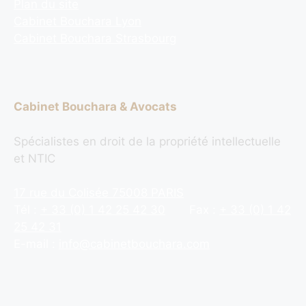
Plan du site
Cabinet Bouchara Lyon
Cabinet Bouchara Strasbourg
Cabinet Bouchara & Avocats
Spécialistes en droit de la propriété intellectuelle
et NTIC
17 rue du Colisée 75008 PARIS
Tél :
+ 33 (0) 1 42 25 42 30
Fax :
+ 33 (0) 1 42
25 42 31
E-mail :
info@cabinetbouchara.com