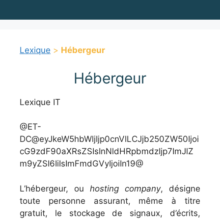
Lexique
>
Hébergeur
Hébergeur
Lexique IT
@ET-
DC@eyJkeW5hbWljIjp0cnVlLCJjb250ZW50Ijoi
cG9zdF90aXRsZSIsInNldHRpbmdzIjp7ImJlZ
m9yZSI6IiIsImFmdGVyIjoiIn19@
L’hébergeur, ou
hosting company
, désigne
toute personne assurant, même à titre
gratuit, le stockage de signaux, d’écrits,