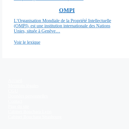
OMPI
L’Organisation Mondiale de la Propriété Intellectuelle
(OMPI), est une institution internationale des Nations
Unies, située à Genève…
Voir le lexique
Accueil
Mentions légales
CGU
Données personnelles
Contact
Plan du site
Cabinet Bouchara Lyon
Cabinet Bouchara Strasbourg