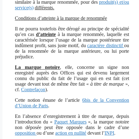
similaire à la marque renommée, pour des
produit(s) et/ou
service(s)
différents.
Conditions d’atteinte à la marque de renommée
Il ne pourra toutefois être dérogé au principe de spécialité
qu’en cas
d’atteinte
à la marque renommée, laquelle est
caractérisée lorsque l’usage de la marque postérieure tire
indûment profit, sans juste motif, du
caractère distinctif
ou
de la renommée de la marque antérieure, ou lui porte
préjudice.
La marque notoire
, elle, concerne un signe non
enregistré auprès des Offices qui est devenu largement
connu du public du fait de l’usage qui en est fait (cet
usage devant tout de même être fait «
à titre de marque
»,
cf.
Contrefaçon
).
Cette notion émane de l’article
6bis de la Convention
d’Union de Paris
.
En l’absence d’enregistrement à titre de marque, depuis
l’introduction du «
Paquet Marques
», la marque notoire
non déposée peut être opposée dans le cadre d’une
opposition
ou d’une
action en nullité
devant l’
INPI
.