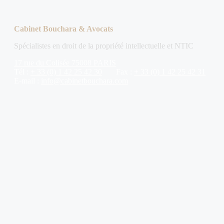
Cabinet Bouchara & Avocats
Spécialistes en droit de la propriété intellectuelle et NTIC
17 rue du Colisée 75008 PARIS
Tél :
+ 33 (0) 1 42 25 42 30
Fax :
+ 33 (0) 1 42 25 42 31
E-mail :
info@cabinetbouchara.com