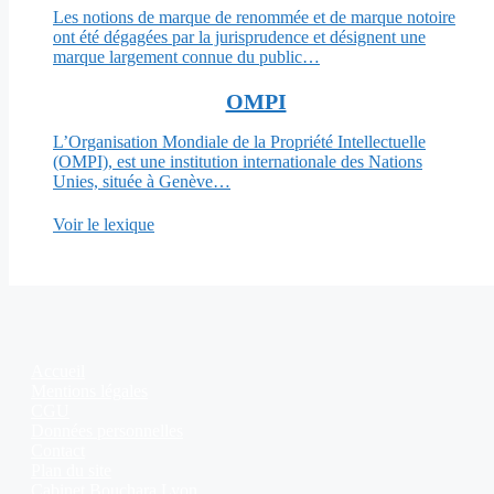
Les notions de marque de renommée et de marque notoire
ont été dégagées par la jurisprudence et désignent une
marque largement connue du public…
OMPI
L’Organisation Mondiale de la Propriété Intellectuelle
(OMPI), est une institution internationale des Nations
Unies, située à Genève…
Voir le lexique
Accueil
Mentions légales
CGU
Données personnelles
Contact
Plan du site
Cabinet Bouchara Lyon