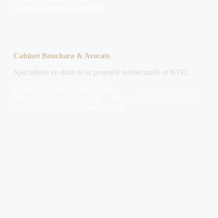
Cabinet Bouchara Strasbourg
Cabinet Bouchara & Avocats
Spécialistes en droit de la propriété intellectuelle et NTIC
17 rue du Colisée 75008 PARIS
Tél :
+ 33 (0) 1 42 25 42 30
Fax :
+ 33 (0) 1 42 25 42 31
E-mail :
info@cabinetbouchara.com