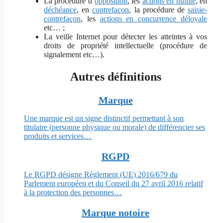
La procédure d’
opposition
, les
actions en nullité
, en
déchéance
, en
contrefaçon
, la procédure de
saisie-
contrefaçon
, les
actions en concurrence déloyale
etc… ;
La veille Internet pour détecter les atteintes à vos
droits de propriété intellectuelle (procédure de
signalement etc…).
Autres définitions
Marque
Une marque est un signe distinctif permettant à son
titulaire (personne physique ou morale) de différencier ses
produits et services…
RGPD
Le RGPD désigne Règlement (UE) 2016/679 du
Parlement européen et du Conseil du 27 avril 2016 relatif
à la protection des personnes…
Marque notoire