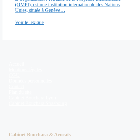
(OMPI), est une institution internationale des Nations
Unies, située à Genève…
Voir le lexique
Accueil
Mentions légales
CGU
Données personnelles
Contact
Plan du site
Cabinet Bouchara Lyon
Cabinet Bouchara Strasbourg
Cabinet Bouchara & Avocats