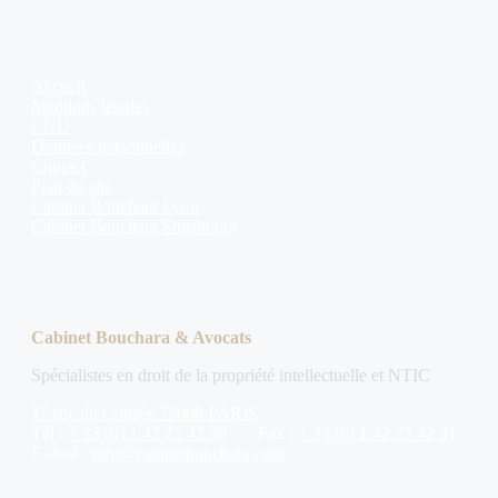
Accueil
Mentions légales
CGU
Données personnelles
Contact
Plan du site
Cabinet Bouchara Lyon
Cabinet Bouchara Strasbourg
Cabinet Bouchara & Avocats
Spécialistes en droit de la propriété intellectuelle et NTIC
17 rue du Colisée 75008 PARIS
Tél :
+ 33 (0) 1 42 25 42 30
Fax :
+ 33 (0) 1 42 25 42 31
E-mail :
info@cabinetbouchara.com