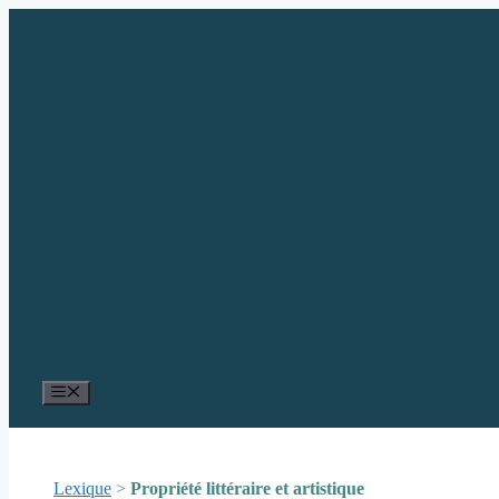
Aller
au
contenu
Menu
Lexique
>
Propriété littéraire et artistique