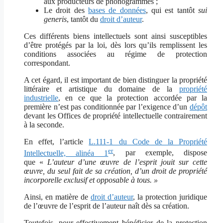
aux producteurs de phonogrammes ;
Le droit des
bases de données
, qui est tantôt
sui
generis
, tantôt du
droit d’auteur
.
Ces différents biens intellectuels sont ainsi susceptibles
d’être protégés par la loi, dès lors qu’ils remplissent les
conditions associées au régime de protection
correspondant.
A cet égard, il est important de bien distinguer la propriété
littéraire et artistique du domaine de la
propriété
industrielle
, en ce que la protection accordée par la
première n’est pas conditionnée par l’exigence d’un
dépôt
devant les Offices de propriété intellectuelle contrairement
à la seconde.
En effet, l’article
L.111-1 du Code de la Propriété
er
Intellectuelle, alinéa 1
, par exemple, dispose
que «
L’auteur d’une œuvre de l’esprit jouit sur cette
œuvre, du seul fait de sa création, d’un droit de propriété
incorporelle exclusif et opposable à tous. »
Ainsi, en matière de
droit d’auteur
, la protection juridique
de l’œuvre de l’esprit de l’auteur naît dès sa création.
Toutefois, pour effectivement bénéficier de la protection