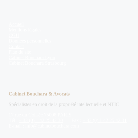
Accueil
Mentions légales
CGU
Données personnelles
Contact
Plan du site
Cabinet Bouchara Lyon
Cabinet Bouchara Strasbourg
Cabinet Bouchara & Avocats
Spécialistes en droit de la propriété intellectuelle et NTIC
17 rue du Colisée 75008 PARIS
Tél :
+ 33 (0) 1 42 25 42 30
Fax :
+ 33 (0) 1 42 25 42 31
E-mail :
info@cabinetbouchara.com