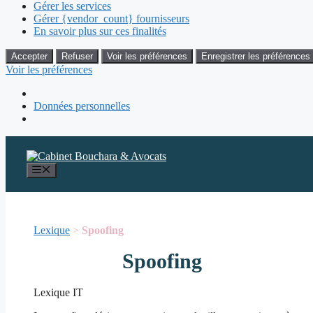
Gérer les services
Gérer {vendor_count} fournisseurs
En savoir plus sur ces finalités
Accepter
Refuser
Voir les préférences
Enregistrer les préférences
Voir les préférences
Données personnelles
Aller
au
contenu
Menu
Lexique
>
Spoofing
Spoofing
Lexique IT