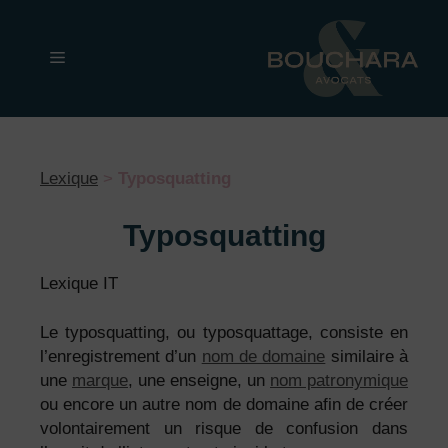
Aller
au
Menu
contenu
Lexique
>
Typosquatting
Typosquatting
Lexique IT
Le typosquatting, ou typosquattage, consiste en
l’enregistrement d’un
nom de domaine
similaire à
une
marque
, une enseigne, un
nom patronymique
ou encore un autre nom de domaine afin de créer
volontairement un risque de confusion dans