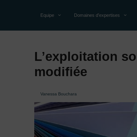
Aller
au
Equipe
Domaines d’expertises
contenu
L’exploitation s
modifiée
Vanessa Bouchara