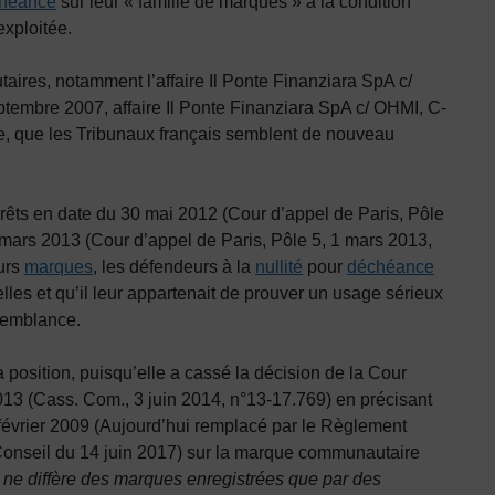
héance
sur leur « famille de marques » à la condition
exploitée.
aires, notamment l’affaire Il Ponte Finanziara SpA c/
tembre 2007, affaire Il Ponte Finanziara SpA c/ OHMI, C-
re, que les Tribunaux français semblent de nouveau
rrêts en date du 30 mai 2012 (Cour d’appel de Paris, Pôle
mars 2013 (Cour d’appel de Paris, Pôle 5, 1 mars 2013,
urs
marques
, les défendeurs à la
nullité
pour
déchéance
lles et qu’il leur appartenait de prouver un usage sérieux
ssemblance.
position, puisqu’elle a cassé la décision de la Cour
013 (Cass. Com., 3 juin 2014, n°13-17.769) en précisant
février 2009 (Aujourd’hui remplacé par le Règlement
onseil du 14 juin 2017)
sur la marque communautaire
ne diffère des marques enregistrées que par des