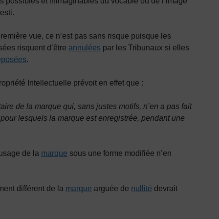
es possibles et inimaginables du vocable ou de l’image
esti.
remière vue, ce n’est pas sans risque puisque les
isées risquent d’être
annulées
par les Tribunaux si elles
éposées
.
opriété Intellectuelle prévoit en effet que :
aire de la marque qui, sans justes motifs, n’en a pas fait
 pour lesquels la marque est enregistrée, pendant une
l’usage de la
marque
sous une forme modifiée n’en
ment différent de la
marque
arguée de
nullité
devrait