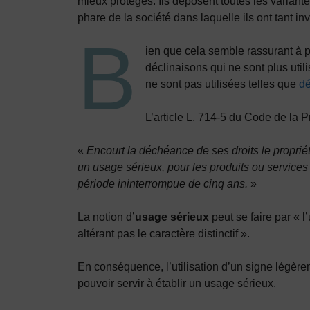
mieux protégés. Ils déposent toutes les variant
phare de la société dans laquelle ils ont tant inv
B
ien que cela semble rassurant à p
déclinaisons qui ne sont plus util
ne sont pas utilisées telles que
d
L’article L. 714-5 du Code de la Pr
«
Encourt la déchéance de ses droits le propriét
un usage sérieux, pour les produits ou services
période ininterrompue de cinq ans.
»
La notion d’
usage sérieux
peut se faire par « 
altérant pas le caractère distinctif ».
En conséquence, l’utilisation d’un signe légère
pouvoir servir à établir un usage sérieux.