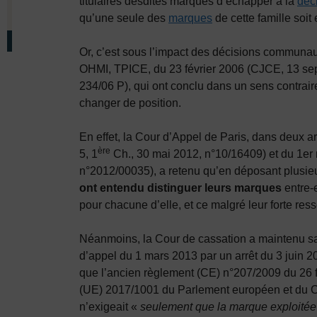
titulaires desdites marques d’échapper à la
déc
qu’une seule des
marques
de cette famille soit 
Or, c’est sous l’impact des décisions communaut
OHMI, TPICE, du 23 février 2006 (CJCE, 13 sep
234/06 P), qui ont conclu dans un sens contrai
changer de position.
En effet, la Cour d’Appel de Paris, dans deux a
ère
5, 1
Ch., 30 mai 2012, n°10/16409) et du 1er 
n°2012/00035), a retenu qu’en déposant plusie
ont entendu
distinguer leurs marques
entre-e
pour chacune d’elle, et ce malgré leur forte re
Néanmoins, la Cour de cassation a maintenu sa 
d’appel du 1 mars 2013 par un arrêt du 3 juin 2
que l’ancien règlement (CE) n°207/2009 du 26 
(UE) 2017/1001 du Parlement européen et du C
n’exigeait «
seulement que la marque exploitée 