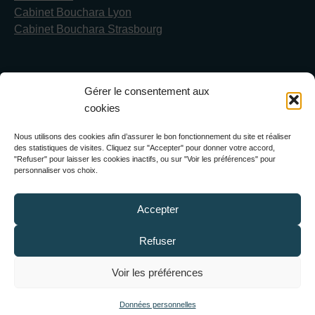
Cabinet Bouchara Lyon
Cabinet Bouchara Strasbourg
Gérer le consentement aux
Cabinet Bouchara & Avocats
cookies
Spécialistes en droit de la propriété intellectuelle et NTIC
Nous utilisons des cookies afin d’assurer le bon fonctionnement du site et réaliser
des statistiques de visites. Cliquez sur "Accepter" pour donner votre accord,
"Refuser" pour laisser les cookies inactifs, ou sur "Voir les préférences" pour
17 rue du Colisée 75008 PARIS
personnaliser vos choix.
Tél :
+ 33 (0) 1 42 25 42 30
Fax :
+ 33 (0) 1 42 25 42
31
Accepter
E-mail :
info@cabinetbouchara.com
Refuser
Voir les préférences
Données personnelles