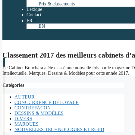
Prix & classements
Lexique
Contact
FR
EN
Classement 2017 des meilleurs cabinets d’a
Le Cabinet Bouchara a été classé une nouvelle fois par le magazine Dé
Intellectuelle, Marques, Dessins & Modèles pour cette année 2017.
Catégories
AUTEUR
CONCURRENCE DÉLOYALE
CONTREFACON
DESSINS & MODÈLES
DIVERS
MARQUES
NOUVELLES TECHNOLOGIES ET RGPD