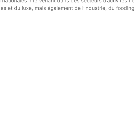
nationales intervenant dans des secteurs d’activités tr
 et du luxe, mais également de l’industrie, du fooding,
Mode & luxe
Influence, digital et réseaux sociaux
Cosmétique & pharmaceutique
Informatique & innovation
Franchise
Musique, cinéma et édition
Education & recrutement