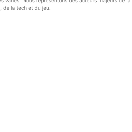
ès variés. Nous représentons des acteurs majeurs de la
 de la tech et du jeu.