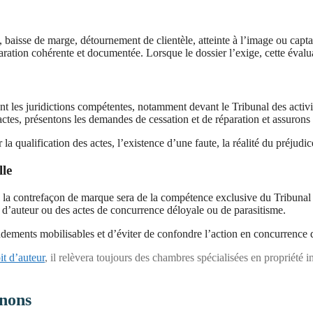
es, baisse de marge, détournement de clientèle, atteinte à l’image ou ca
ration cohérente et documentée. Lorsque le dossier l’exige, cette évalu
les juridictions compétentes, notamment devant le Tribunal des activit
ctes, présentons les demandes de cessation et de réparation et assurons 
a qualification des actes, l’existence d’une faute, la réalité du préjudice
lle
ts : la contrefaçon de marque sera de la compétence exclusive du Tribunal
its d’auteur ou des actes de concurrence déloyale ou de parasitisme.
dements mobilisables et d’éviter de confondre l’action en concurrence dé
it d’auteur
, il relèvera toujours des chambres spécialisées en propriété in
enons