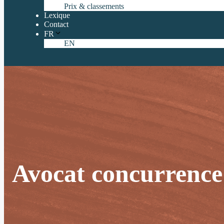
Prix & classements
Lexique
Contact
FR
EN
Avocat concurrence 