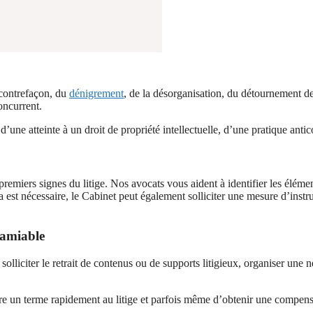
 contrefaçon, du
dénigrement
, de la désorganisation, du détournement d
concurrent.
une atteinte à un droit de propriété intellectuelle, d’une pratique anti
remiers signes du litige. Nos avocats vous aident à identifier les élémen
st nécessaire, le Cabinet peut également solliciter une mesure d’instru
 amiable
lliciter le retrait de contenus ou de supports litigieux, organiser une n
tre un terme rapidement au litige et parfois même d’obtenir une compensa