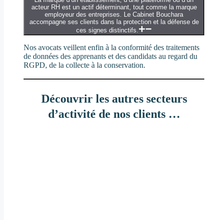
acteur RH est un actif déterminant, tout comme la marque
employeur des entreprises. Le Cabinet Bouchara
accompagne ses clients dans la protection et la défense de
ces signes distinctifs.
Nos avocats veillent enfin à la conformité des traitements
de données des apprenants et des candidats au regard du
RGPD, de la collecte à la conservation.
Découvrir les autres
secteurs
d’activité de nos clients …
Mode & luxe
Influence, digital et réseaux sociaux
Cosmétique & pharmaceutique
Informatique & innovation