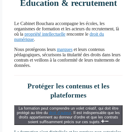
Education & recrutement
Le Cabinet Bouchara accompagne les écoles, les
organismes de formation et les acteurs du recrutement, là
où la
propriété intellectuelle
rencontre le
droit du
numérique
.
Nous protégeons leurs
marques
et leurs contenus
pédagogiques, sécurisons la titularité des droits dans leurs
contrats et veillons à la conformité de leurs traitements de
données.
Protéger les contenus et les
plateformes
La formation peut comprendre un volet créatif, qui doit être
protégé au titre du
droit d’auteur
. Il est indispensable que les
droits appartiennent au donneur d’ordre et que les contrats
soient suffisamment précis sur ces sujets.