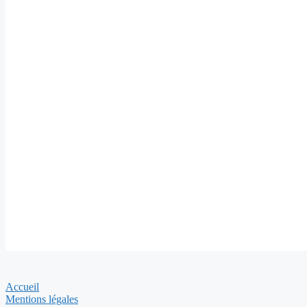
Franchise
Musique, cinéma et édition
Education & recrutement
Sport
Restauration & hôtellerie
Jeux et Jeux vidéo
Immobilier & travaux
Art et architecture
Accueil
Mentions légales