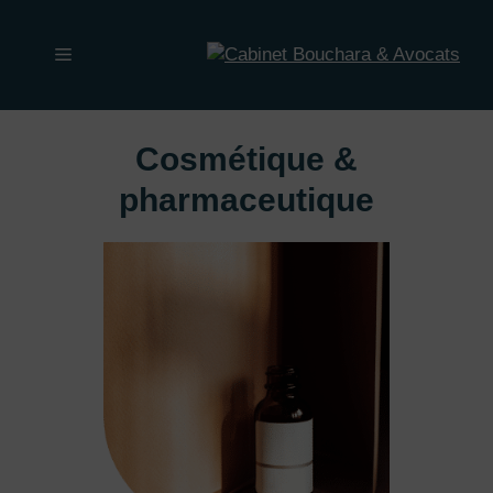
Aller
au
Menu
contenu
Cosmétique &
pharmaceutique