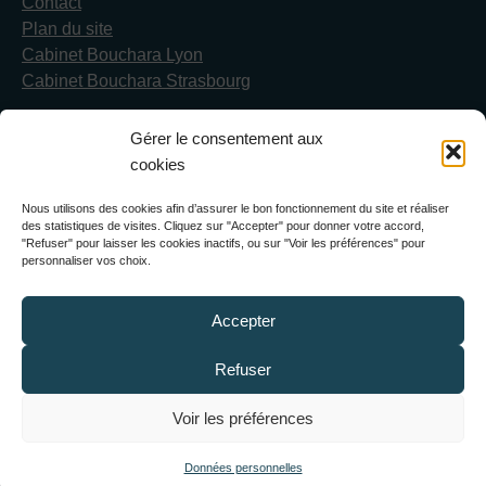
Contact
Plan du site
Cabinet Bouchara Lyon
Cabinet Bouchara Strasbourg
Gérer le consentement aux
cookies
Cabinet Bouchara & Avocats
Nous utilisons des cookies afin d’assurer le bon fonctionnement du site et réaliser
des statistiques de visites. Cliquez sur "Accepter" pour donner votre accord,
Spécialistes en droit de la propriété intellectuelle et NTIC
"Refuser" pour laisser les cookies inactifs, ou sur "Voir les préférences" pour
personnaliser vos choix.
17 rue du Colisée 75008 PARIS
Tél :
+ 33 (0) 1 42 25 42 30
Fax :
+ 33 (0) 1 42 25 42
Accepter
31
Refuser
E-mail :
info@cabinetbouchara.com
Voir les préférences
Données personnelles