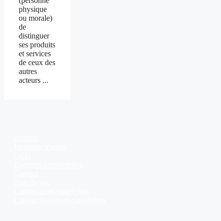
(personne
physique
ou morale)
de
distinguer
ses produits
et services
de ceux des
autres
acteurs ...
Accueil
Mentions légales
CGU
Données personnelles
Contact
Plan du site
Cabinet Bouchara Lyon
Cabinet Bouchara Strasbourg