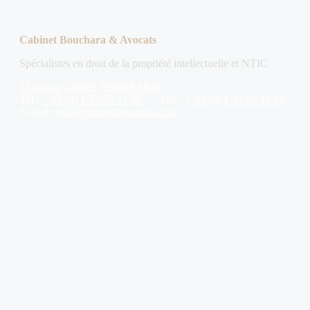
Cabinet Bouchara & Avocats
Spécialistes en droit de la propriété intellectuelle et NTIC
17 rue du Colisée 75008 PARIS
Tél :
+ 33 (0) 1 42 25 42 30
Fax :
+ 33 (0) 1 42 25 42 31
E-mail :
info@cabinetbouchara.com