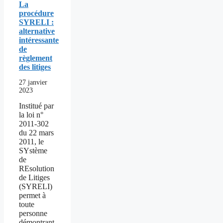
La
procédure
SYRELI :
alternative
intéressante
de
règlement
des litiges
27 janvier
2023
Institué par
la loi n°
2011-302
du 22 mars
2011, le
SYstème
de
REsolution
de Litiges
(SYRELI)
permet à
toute
personne
démontrant