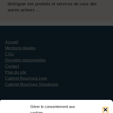
distinguer ses produits et services de ceux des
autres acteurs ...
Accueil
Mentions légales
CGU
Données personnelles
Contact
Plan du site
Cabinet Bouchara Lyon
Cabinet Bouchara Strasbourg
Gérer le consentement aux
Cabinet Bouchara & Avocats
cookies