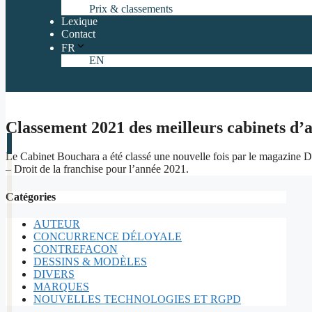
Prix & classements
Lexique
Contact
FR
EN
Classement 2021 des meilleurs cabinets d’
Le Cabinet Bouchara a été classé une nouvelle fois par le magazine D
– Droit de la franchise pour l’année 2021.
Catégories
AUTEUR
CONCURRENCE DÉLOYALE
CONTREFACON
DESSINS & MODÈLES
DIVERS
MARQUES
NOUVELLES TECHNOLOGIES ET RGPD